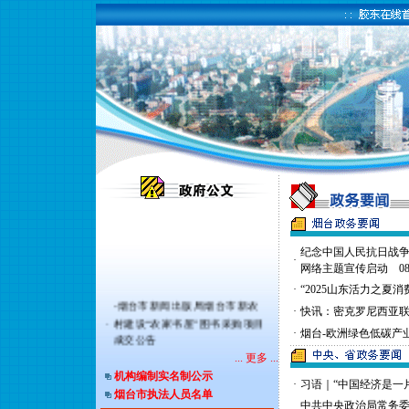
纪念中国人民抗日战争
·
网络主题宣传启动
08
·
“2025山东活力之夏
-烟台市新闻出版局烟台市新农
·
快讯：密克罗尼西亚联
·
村建设“农家书屋”图书采购项目
·
烟台-欧洲绿色低碳产
成交公告
烟台市水利局外夹河旺远以上河
... 更多 ...
·
道整治及绿化工程监理竞争性谈
机构编制实名制公示
·
习语｜“中国经济是一
判公告
烟台市执法人员名单
中共中央政治局常务委