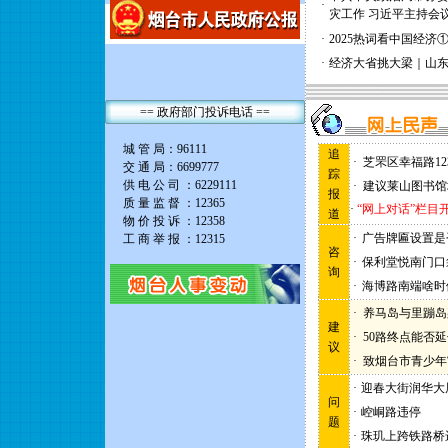
烟台市产品质量监督检验所机动
·
灾工作 习近平主持会
车配件试验设备—非金属材料试
·
验设备供货及安装采购单一来源
·
2025热词看中国经济
公示
·
经济大省挑大梁｜山东
-烟台市产品质量监督检验所机
动车配件试验设备—蓄电池性能
·
== 政府部门投诉电话 ==
检测装置供货及安装采购单一来
源公示
城 管 局：96111
烟台市政府投资工程建设管理办
追
·
芝罘区幸福路12
交 通 局：6699777
·
公室凤凰西路、学院西路、双河
踪
供 电 公 司 ：6229111
·
建议莱山图书馆
东西路绿化工程采购更正公告
报
质 量 监 督 ：12365
·
“网上对话”栏目
烟台市城市建设发展有限公司火
道
物 价 投 诉 ：12358
车站改造工程—箱式变电站及电
·
·
广告牌匾设置是
工 商 举 报 ：12315
缆分支箱设备采购项目采购成交
咨
·
保利堂悦南门口
公告
询
·
海博路南端啥时
烟台市区有线电视数字化整体转
·
换实施意见
·
养马岛与里蹦岛
关于1-9月份为民服务实事进展
建
·
·
50路终点能否
情况的通报
议
·
致烟台市青少年
烟台市推荐省抗震救灾英雄集体
·
和抗震救灾模范公示
·
迎春大街润华大
问
·
崆峒路违停
题
·
珠玑上跨铁路桥